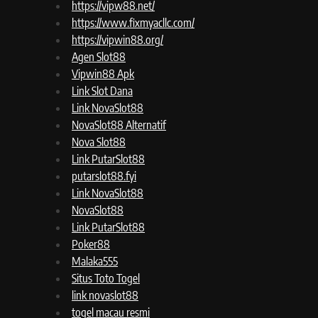
https://vipw88.net/
https://www.fixmyacllc.com/
https://vipwin88.org/
Agen Slot88
Vipwin88 Apk
Link Slot Dana
Link NovaSlot88
NovaSlot88 Alternatif
Nova Slot88
Link PutarSlot88
putarslot88.fyi
Link NovaSlot88
NovaSlot88
Link PutarSlot88
Poker88
Malaka555
Situs Toto Togel
link novaslot88
togel macau resmi