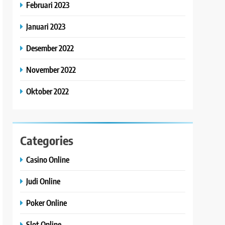
Februari 2023
Januari 2023
Desember 2022
November 2022
Oktober 2022
Categories
Casino Online
Judi Online
Poker Online
Slot Online