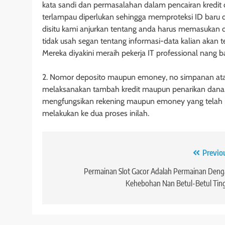
kata sandi dan permasalahan dalam pencairan kredit d
terlampau diperlukan sehingga memproteksi ID baru d
disitu kami anjurkan tentang anda harus memasukan dal
tidak usah segan tentang informasi-data kalian akan ter
Mereka diyakini meraih pekerja IT professional nang 
2. Nomor deposito maupun emoney, no simpanan atau
melaksanakan tambah kredit maupun penarikan dana.
mengfungsikan rekening maupun emoney yang telah pe
melakukan ke dua proses inilah.
Navigasi
Previo
pos
Permainan Slot Gacor Adalah Permainan Den
Kehebohan Nan Betul-Betul Tin