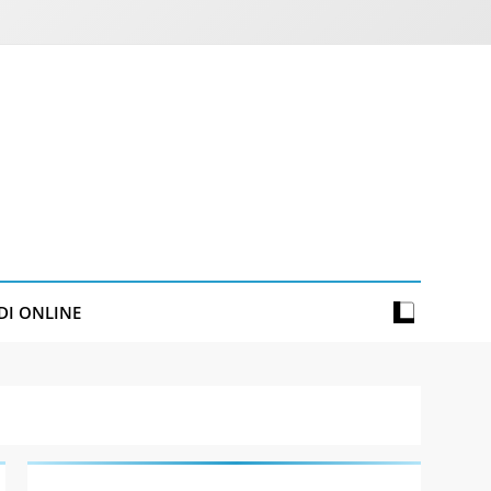
DI ONLINE