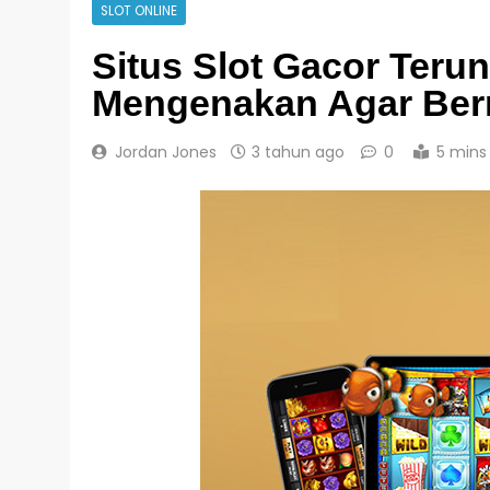
SLOT ONLINE
Situs Slot Gacor Teru
Mengenakan Agar Berm
Jordan Jones
3 tahun ago
0
5 mins