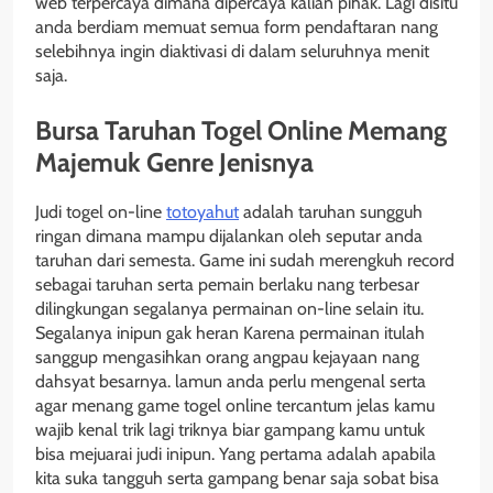
web terpercaya dimana dipercaya kalian pihak. Lagi disitu
anda berdiam memuat semua form pendaftaran nang
selebihnya ingin diaktivasi di dalam seluruhnya menit
saja.
Bursa Taruhan Togel Online Memang
Majemuk Genre Jenisnya
Judi togel on-line
totoyahut
adalah taruhan sungguh
ringan dimana mampu dijalankan oleh seputar anda
taruhan dari semesta. Game ini sudah merengkuh record
sebagai taruhan serta pemain berlaku nang terbesar
dilingkungan segalanya permainan on-line selain itu.
Segalanya inipun gak heran Karena permainan itulah
sanggup mengasihkan orang angpau kejayaan nang
dahsyat besarnya. lamun anda perlu mengenal serta
agar menang game togel online tercantum jelas kamu
wajib kenal trik lagi triknya biar gampang kamu untuk
bisa mejuarai judi inipun. Yang pertama adalah apabila
kita suka tangguh serta gampang benar saja sobat bisa