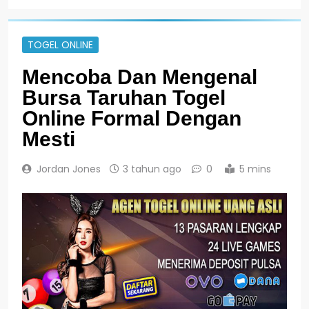
TOGEL ONLINE
Mencoba Dan Mengenal
Bursa Taruhan Togel
Online Formal Dengan
Mesti
Jordan Jones
3 tahun ago
0
5 mins