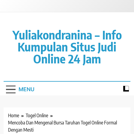
Skip
to
content
Yuliakondranina – Info
Kumpulan Situs Judi
Online 24 Jam
MENU
Home
Togel Online
Mencoba Dan Mengenal Bursa Taruhan Togel Online Formal
Dengan Mesti