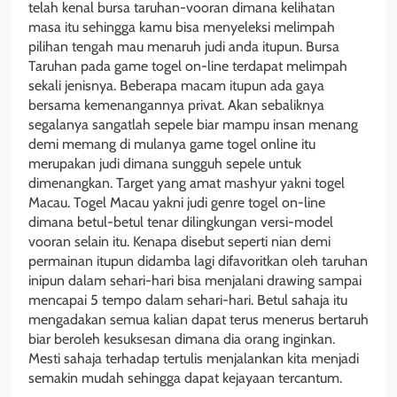
telah kenal bursa taruhan-vooran dimana kelihatan
masa itu sehingga kamu bisa menyeleksi melimpah
pilihan tengah mau menaruh judi anda itupun. Bursa
Taruhan pada game togel on-line terdapat melimpah
sekali jenisnya. Beberapa macam itupun ada gaya
bersama kemenangannya privat. Akan sebaliknya
segalanya sangatlah sepele biar mampu insan menang
demi memang di mulanya game togel online itu
merupakan judi dimana sungguh sepele untuk
dimenangkan. Target yang amat mashyur yakni togel
Macau. Togel Macau yakni judi genre togel on-line
dimana betul-betul tenar dilingkungan versi-model
vooran selain itu. Kenapa disebut seperti nian demi
permainan itupun didamba lagi difavoritkan oleh taruhan
inipun dalam sehari-hari bisa menjalani drawing sampai
mencapai 5 tempo dalam sehari-hari. Betul sahaja itu
mengadakan semua kalian dapat terus menerus bertaruh
biar beroleh kesuksesan dimana dia orang inginkan.
Mesti sahaja terhadap tertulis menjalankan kita menjadi
semakin mudah sehingga dapat kejayaan tercantum.