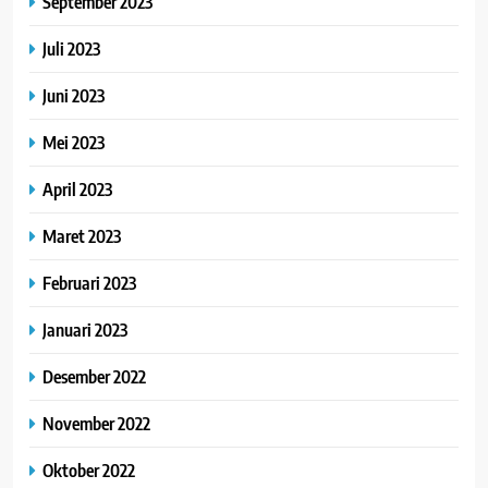
September 2023
Juli 2023
Juni 2023
Mei 2023
April 2023
Maret 2023
Februari 2023
Januari 2023
Desember 2022
November 2022
Oktober 2022