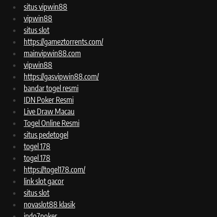
situs vipwin88
vipwin88
situs slot
https://gameztorrents.com/
mainvipwin88.com
vipwin88
https://gasvipwin88.com/
bandar togel resmi
IDN Poker Resmi
Live Draw Macau
Togel Online Resmi
situs pedetogel
togel 178
togel 178
https://togel178.com/
link slot gacor
situs slot
novaslot88 klasik
indo7poker