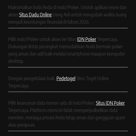
Maksimalkan hobi Anda di Indo7Poker. Unduh aplikasi resmi dan
akses
Situs Dadu Online
Uang Asli untuk mengubah waktu luang
menjadi keuntungan finansial di tahun 2026.
Pilih Indo7Poker untuk akses ke Situs
IDN Poker
Terpercaya.
Dukungan lintas perangkat memudahkan Anda bermain poker
yang aman dan adil baik melalui smartphone maupun komputer
desktop.
Dengan pengelolaan baik,
Pedetogel
Situs Togel Online
Terpercaya.
Pilih keamanan data nomor satu di Indo7Poker,
Situs IDN Poker
Terpercaya. Platform resmi ini tidak memperjualbelikan data
member, menjaga privasi Anda tetap aman dari gangguan spam
atau penipuan.