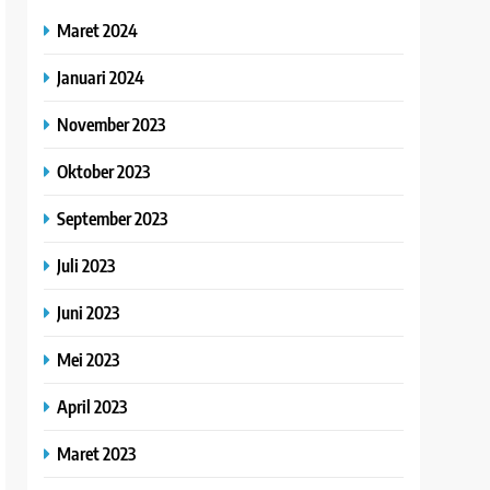
Maret 2024
Januari 2024
November 2023
Oktober 2023
September 2023
Juli 2023
Juni 2023
Mei 2023
April 2023
Maret 2023