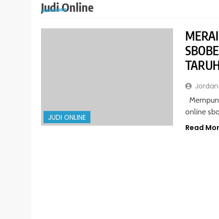
Judi Online
MERAI
SBOBE
TARUH
Jordan
Mempunyai
online sb
JUDI ONLINE
Read Mo