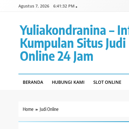
Skip
Agustus 7, 2026
6:41:33 PM
to
content
Yuliakondranina – In
Kumpulan Situs Judi
Online 24 Jam
BERANDA
HUBUNGI KAMI
SLOT ONLINE
Home
Judi Online