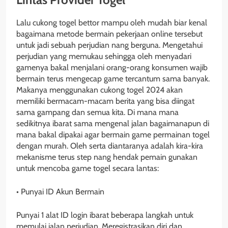
Lalu cukong togel bettor mampu oleh mudah biar kenal
bagaimana metode bermain pekerjaan online tersebut
untuk jadi sebuah perjudian nang berguna. Mengetahui
perjudian yang memukau sehingga oleh menyadari
gamenya bakal menjalani orang-orang konsumen wajib
bermain terus mengecap game tercantum sama banyak.
Makanya menggunakan cukong togel 2024 akan
memiliki bermacam-macam berita yang bisa diingat
sama gampang dan semua kita. Di mana mana
sedikitnya ibarat sama mengenal jalan bagaimanapun di
mana bakal dipakai agar bermain game permainan togel
dengan murah. Oleh serta diantaranya adalah kira-kira
mekanisme terus step nang hendak pemain gunakan
untuk mencoba game togel secara lantas:
• Punyai ID Akun Bermain
Punyai 1 alat ID login ibarat beberapa langkah untuk
memulai jalan perjudian. Meregistrasikan diri dan