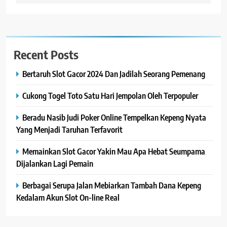
Recent Posts
Bertaruh Slot Gacor 2024 Dan Jadilah Seorang Pemenang
Cukong Togel Toto Satu Hari Jempolan Oleh Terpopuler
Beradu Nasib Judi Poker Online Tempelkan Kepeng Nyata
Yang Menjadi Taruhan Terfavorit
Memainkan Slot Gacor Yakin Mau Apa Hebat Seumpama
Dijalankan Lagi Pemain
Berbagai Serupa Jalan Mebiarkan Tambah Dana Kepeng
Kedalam Akun Slot On-line Real