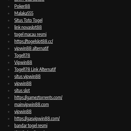
Poker88
Malaka555
Situs Toto Togel
link novaslot88
togel macau resmi
https://togelslot88.cc/
vipwin88 alternatif
Togel178
Vipwin88
Togel178 Link Alternatif
situs vipwin88
vipwin88
situs slot
https://gameztorrents.com/
mainvipwin88.com
vipwin88
https://gasvipwin88.com/
bandar togel resmi