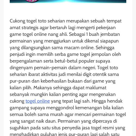
Cukong togel toto seharian merupakan sebuah tempat
amat strategis agar bertaruh lagi mengerti pekerjaan
game togel online nang ahli. Sebagai 1 buah jembatan
permainan yang menggiurkan untuk dikenal siapapun
yang dilangsungkan sama macam online. Sehingga
penjudi ingin memilih serba game togel jempolan oleh
berpengalaman serta betul-betul populer supaya
dingenyam pemain-pemain dalam negeri. Togel toto
seharian ibarat aktivitas judi menilai digit otentik sama
pur-puran dan keberhasilan bukaan dari game yang
kalian pilih. Makanya sehingga dapat maklumat
sebanyak mungkin kalian penting agar mengenakan
cukong
togel online
yang tepat lagi sah. Hingga hendak
gampang supaya menggondrol kemenangan bila kalian
semua boleh sama murah agar mencari permainan togel
yang sangat naik daun. Permainan yang dipercaya di
suguhkan pada satu situs penyedia jasa togel resmi yang
menghadirkan puluhan jenis pur-puran lagi salah satu