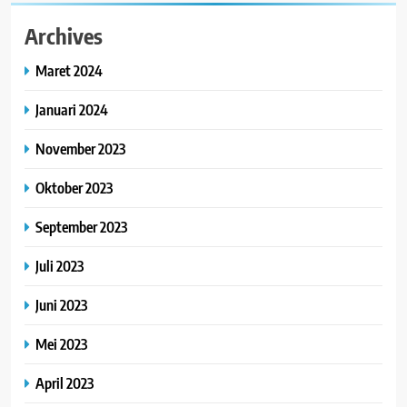
Archives
Maret 2024
Januari 2024
November 2023
Oktober 2023
September 2023
Juli 2023
Juni 2023
Mei 2023
April 2023