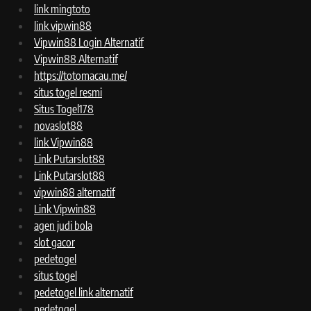
link mingtoto
link vipwin88
Vipwin88 Login Alternatif
Vipwin88 Alternatif
https://totomacau.me/
situs togel resmi
Situs Togel178
novaslot88
link Vipwin88
Link Putarslot88
Link Putarslot88
vipwin88 alternatif
Link Vipwin88
agen judi bola
slot gacor
pedetogel
situs togel
pedetogel link alternatif
pedetogel