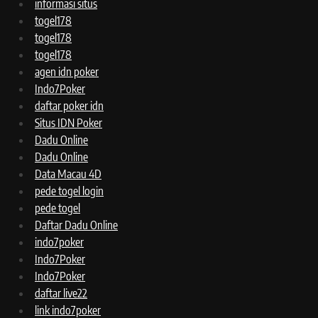
informasi situs
togel178
togel178
togel178
agen idn poker
Indo7Poker
daftar poker idn
Situs IDN Poker
Dadu Online
Dadu Online
Data Macau 4D
pede togel login
pede togel
Daftar Dadu Online
indo7poker
Indo7Poker
Indo7Poker
daftar live22
link indo7poker