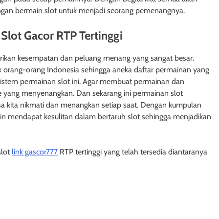
gan bermain slot untuk menjadi seorang pemenangnya.
lot Gacor RTP Tertinggi
erikan kesempatan dan peluang menang yang sangat besar.
uk orang-orang Indonesia sehingga aneka daftar permainan yang
istem permainan slot ini. Agar membuat permainan dan
me yang menyenangkan. Dan sekarang ini permainan slot
sa kita nikmati dan menangkan setiap saat. Dengan kumpulan
 mendapat kesulitan dalam bertaruh slot sehingga menjadikan
slot
link gascor777
RTP tertinggi yang telah tersedia diantaranya