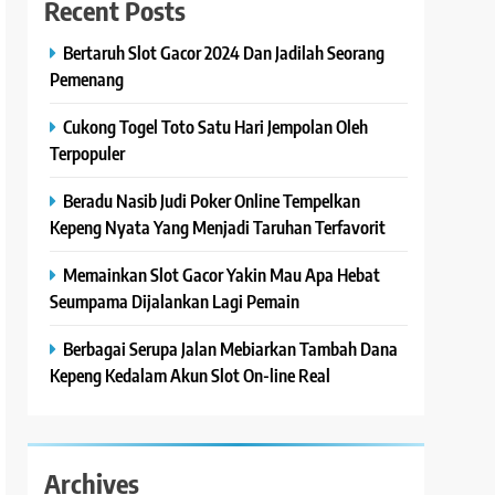
Recent Posts
Bertaruh Slot Gacor 2024 Dan Jadilah Seorang
Pemenang
Cukong Togel Toto Satu Hari Jempolan Oleh
Terpopuler
Beradu Nasib Judi Poker Online Tempelkan
Kepeng Nyata Yang Menjadi Taruhan Terfavorit
Memainkan Slot Gacor Yakin Mau Apa Hebat
Seumpama Dijalankan Lagi Pemain
Berbagai Serupa Jalan Mebiarkan Tambah Dana
Kepeng Kedalam Akun Slot On-line Real
Archives