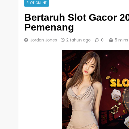
SLOT ONLINE
Bertaruh Slot Gacor 2
Pemenang
Jordan Jones
2 tahun ago
0
5 mins