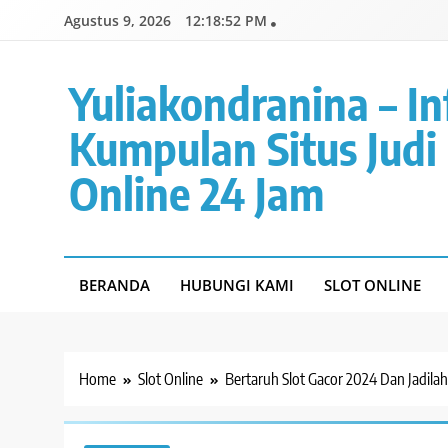
Skip
Agustus 9, 2026
12:18:53 PM
to
content
Yuliakondranina – In
Kumpulan Situs Judi
Online 24 Jam
BERANDA
HUBUNGI KAMI
SLOT ONLINE
Home
Slot Online
Bertaruh Slot Gacor 2024 Dan Jadil