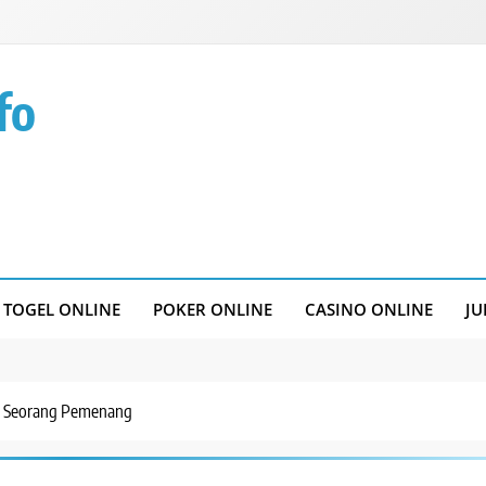
fo
TOGEL ONLINE
POKER ONLINE
CASINO ONLINE
JU
ah Seorang Pemenang