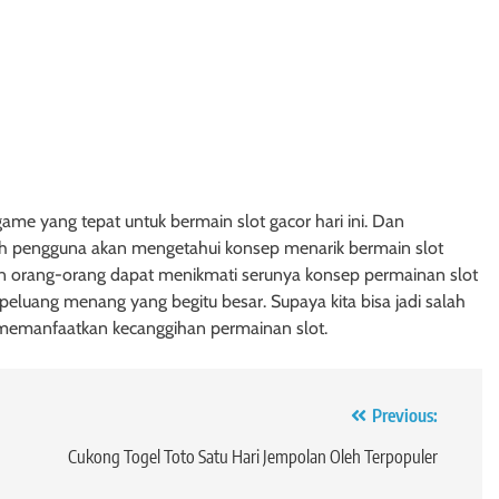
ame yang tepat untuk bermain slot gacor hari ini. Dan
h pengguna akan mengetahui konsep menarik bermain slot
n orang-orang dapat menikmati serunya konsep permainan slot
peluang menang yang begitu besar. Supaya kita bisa jadi salah
manfaatkan kecanggihan permainan slot.
Previous:
Cukong Togel Toto Satu Hari Jempolan Oleh Terpopuler