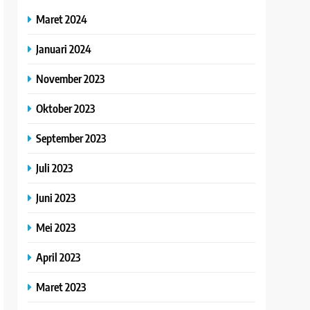
Maret 2024
Januari 2024
November 2023
Oktober 2023
September 2023
Juli 2023
Juni 2023
Mei 2023
April 2023
Maret 2023