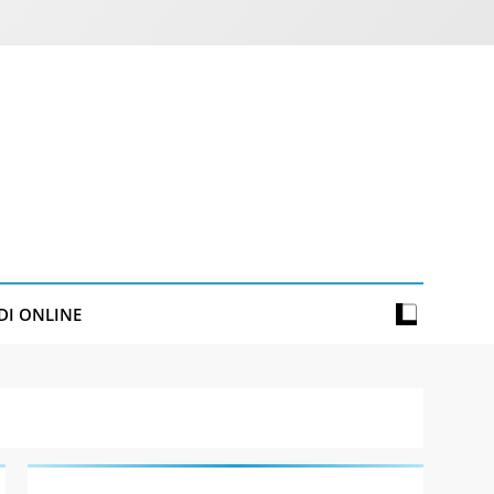
DI ONLINE