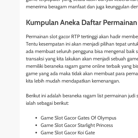
menerima beragam manfaat dan juga keunggulan den
Kumpulan Aneka Daftar Permainan S
Permainan slot gacor RTP tertinggi akan hadir memb
Tentu kesempatan ini akan menjadi pilihan tepat unt
ada membuat seluruh pengguna bisa mengenal baik s
transaksi yang kita lakukan akan menjadi sebuah ga
memiliki beraneka ragam game online terbaik yang bi
game yang ada maka tidak akan membuat para pemain
kita lebih mudah mendapatkan kemenangan.
Berikut ini adalah beraneka ragam list permainan judi 
ialah sebagai berikut:
Game Slot Gacor Gates Of Olympus
Game Slot Gacor Starlight Princess
Game Slot Gacor Koi Gate