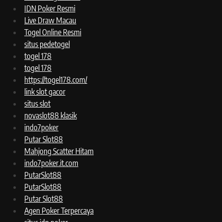
IDN Poker Resmi
Live Draw Macau
Togel Online Resmi
situs pedetogel
togel 178
togel 178
https://togel178.com/
link slot gacor
situs slot
novaslot88 klasik
indo7poker
Putar Slot88
Mahjong Scatter Hitam
indo7poker.it.com
PutarSlot88
PutarSlot88
Putar Slot88
Agen Poker Terpercaya