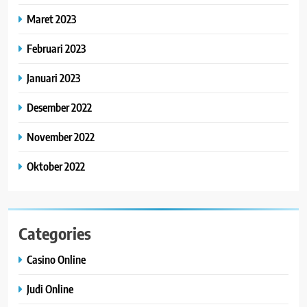
Maret 2023
Februari 2023
Januari 2023
Desember 2022
November 2022
Oktober 2022
Categories
Casino Online
Judi Online