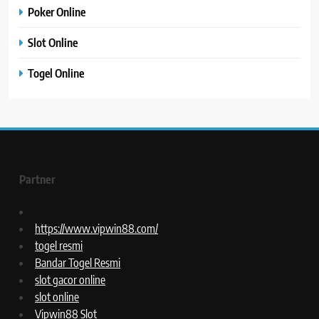
Poker Online
Slot Online
Togel Online
Partner
https://www.vipwin88.com/
togel resmi
Bandar Togel Resmi
slot gacor online
slot online
Vipwin88 Slot