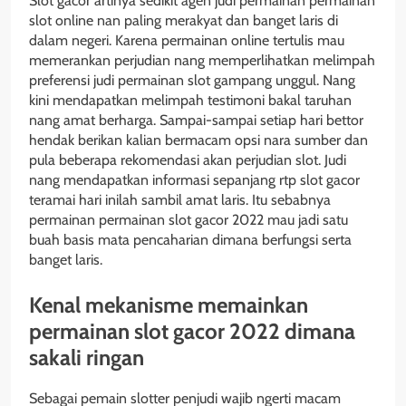
Slot gacor artinya sedikit agen judi permainan permainan
slot online nan paling merakyat dan banget laris di
dalam negeri. Karena permainan online tertulis mau
memerankan perjudian nang memperlihatkan melimpah
preferensi judi permainan slot gampang unggul. Nang
kini mendapatkan melimpah testimoni bakal taruhan
nang amat berharga. Sampai-sampai setiap hari bettor
hendak berikan kalian bermacam opsi nara sumber dan
pula beberapa rekomendasi akan perjudian slot. Judi
nang mendapatkan informasi sepanjang rtp slot gacor
teramai hari inilah sambil amat laris. Itu sebabnya
permainan permainan slot gacor 2022 mau jadi satu
buah basis mata pencaharian dimana berfungsi serta
banget laris.
Kenal mekanisme memainkan
permainan slot gacor 2022 dimana
sakali ringan
Sebagai pemain slotter penjudi wajib ngerti macam