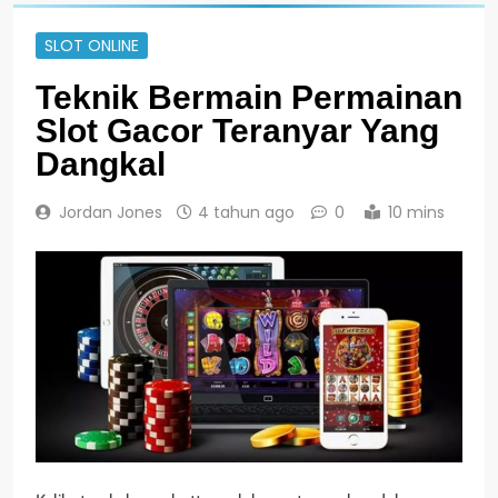
SLOT ONLINE
Teknik Bermain Permainan
Slot Gacor Teranyar Yang
Dangkal
Jordan Jones
4 tahun ago
0
10 mins