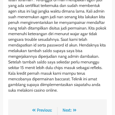
yang ada sertifikat terkemuka dan sudah membentuk
agen situs ini lagi jangka waktu dimana lama. Kali admin
suah menemukan agen judi nan senang kita lakukan kita
penuh menginventariskan ke menyampainar mendaftar
nang telah ditampilkan disitus judi permainan. Kita pokok
memenuhi keterangan diri menurut wajar agar tidak
sengsara trouble sesudahnya. Saat kami telah
mendapatkan id serta password id akun. Hendaknya kita
melakukan tambah saldo supaya saya bisa
mengerjakannya diperjudian nang admin dambakan.
Setelah tambah saldo saya sekedar perlu menunggu
sekitar 15 menit lebih dulu chips masuk sebagai refleks.
Kala kredit pernah masuk kami mampu terus
mencobanya dipermainan baccarat. Teknik ini amat
gamblang supaya diimplementasikan siapatahu anda
suka melakoni casino online.
Navigasi
Previous:
Next: