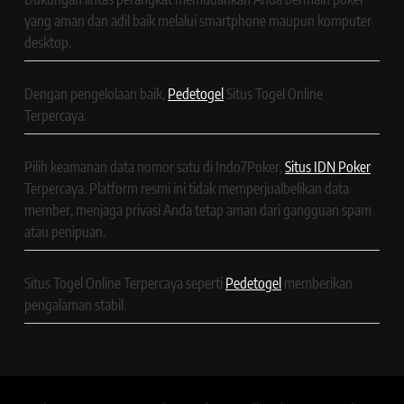
yang aman dan adil baik melalui smartphone maupun komputer
desktop.
Dengan pengelolaan baik,
Pedetogel
Situs Togel Online
Terpercaya.
Pilih keamanan data nomor satu di Indo7Poker,
Situs IDN Poker
Terpercaya. Platform resmi ini tidak memperjualbelikan data
member, menjaga privasi Anda tetap aman dari gangguan spam
atau penipuan.
Situs Togel Online Terpercaya seperti
Pedetogel
memberikan
pengalaman stabil.