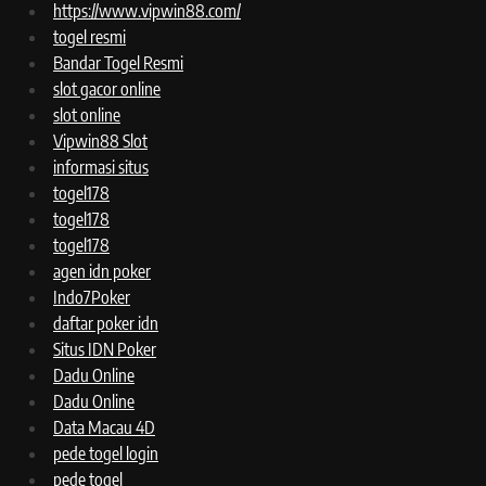
https://www.vipwin88.com/
togel resmi
Bandar Togel Resmi
slot gacor online
slot online
Vipwin88 Slot
informasi situs
togel178
togel178
togel178
agen idn poker
Indo7Poker
daftar poker idn
Situs IDN Poker
Dadu Online
Dadu Online
Data Macau 4D
pede togel login
pede togel