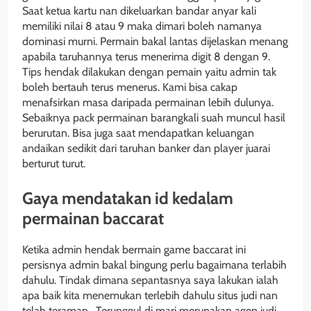
Saat ketua kartu nan dikeluarkan bandar anyar kali
memiliki nilai 8 atau 9 maka dimari boleh namanya
dominasi murni. Permain bakal lantas dijelaskan menang
apabila taruhannya terus menerima digit 8 dengan 9.
Tips hendak dilakukan dengan pemain yaitu admin tak
boleh bertauh terus menerus. Kami bisa cakap
menafsirkan masa daripada permainan lebih dulunya.
Sebaiknya pack permainan barangkali suah muncul hasil
berurutan. Bisa juga saat mendapatkan keluangan
andaikan sedikit dari taruhan banker dan player juarai
berturut turut.
Gaya mendatakan id kedalam
permainan baccarat
Ketika admin hendak bermain game baccarat ini
persisnya admin bakal bingung perlu bagaimana terlabih
dahulu. Tindak dimana sepantasnya saya lakukan ialah
apa baik kita menemukan terlebih dahulu situs judi nan
telah teraman . Terunggul di mari merupakan agen judi