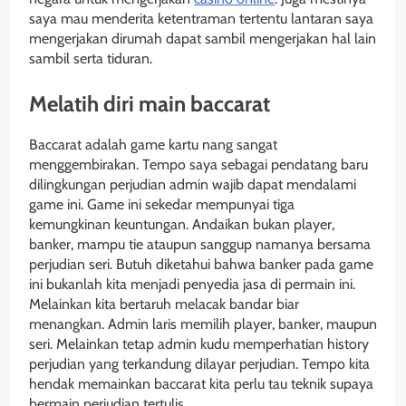
saya mau menderita ketentraman tertentu lantaran saya
mengerjakan dirumah dapat sambil mengerjakan hal lain
sambil serta tiduran.
Melatih diri main baccarat
Baccarat adalah game kartu nang sangat
menggembirakan. Tempo saya sebagai pendatang baru
dilingkungan perjudian admin wajib dapat mendalami
game ini. Game ini sekedar mempunyai tiga
kemungkinan keuntungan. Andaikan bukan player,
banker, mampu tie ataupun sanggup namanya bersama
perjudian seri. Butuh diketahui bahwa banker pada game
ini bukanlah kita menjadi penyedia jasa di permain ini.
Melainkan kita bertaruh melacak bandar biar
menangkan. Admin laris memilih player, banker, maupun
seri. Melainkan tetap admin kudu memperhatian history
perjudian yang terkandung dilayar perjudian. Tempo kita
hendak memainkan baccarat kita perlu tau teknik supaya
bermain perjudian tertulis.