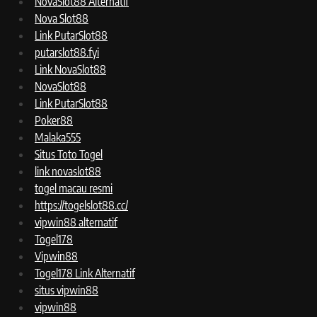
NovaSlot88 Alternatif
Nova Slot88
Link PutarSlot88
putarslot88.fyi
Link NovaSlot88
NovaSlot88
Link PutarSlot88
Poker88
Malaka555
Situs Toto Togel
link novaslot88
togel macau resmi
https://togelslot88.cc/
vipwin88 alternatif
Togel178
Vipwin88
Togel178 Link Alternatif
situs vipwin88
vipwin88