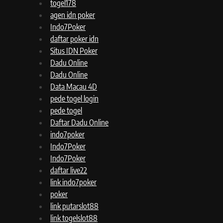
togel178
agen idn poker
Indo7Poker
daftar poker idn
Situs IDN Poker
Dadu Online
Dadu Online
Data Macau 4D
pede togel login
pede togel
Daftar Dadu Online
indo7poker
Indo7Poker
Indo7Poker
daftar live22
link indo7poker
poker
link putarslot88
link togelslot88