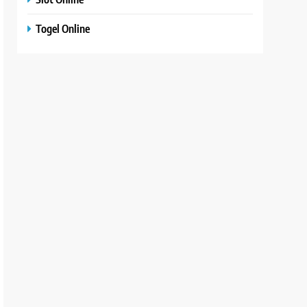
Togel Online