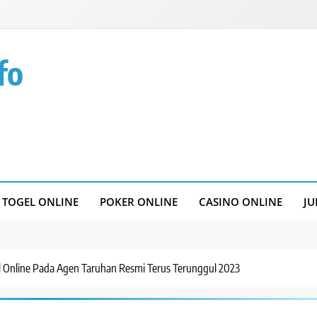
fo
TOGEL ONLINE
POKER ONLINE
CASINO ONLINE
JU
Online Pada Agen Taruhan Resmi Terus Terunggul 2023