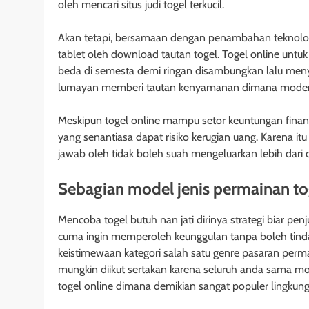
oleh mencari situs judi togel terkucil.
Akan tetapi, bersamaan dengan penambahan teknologi s
tablet oleh download tautan togel. Togel online untuk
beda di semesta demi ringan disambungkan lalu menyod
lumayan memberi tautan kenyamanan dimana modern 
Meskipun togel online mampu setor keuntungan finansi
yang senantiasa dapat risiko kerugian uang. Karena i
jawab oleh tidak boleh suah mengeluarkan lebih dari 
Sebagian model jenis permainan tog
Mencoba togel butuh nan jati dirinya strategi biar
cuma ingin memperoleh keunggulan tanpa boleh tinda
keistimewaan kategori salah satu genre pasaran perma
mungkin diikut sertakan karena seluruh anda sama mod
togel online dimana demikian sangat populer lingkun