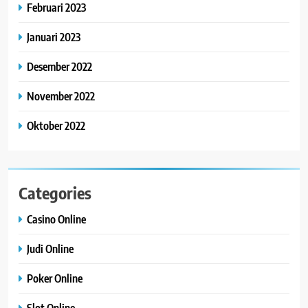
Februari 2023
Januari 2023
Desember 2022
November 2022
Oktober 2022
Categories
Casino Online
Judi Online
Poker Online
Slot Online