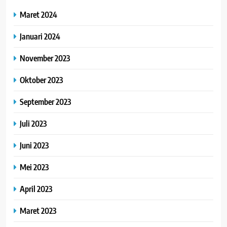
Maret 2024
Januari 2024
November 2023
Oktober 2023
September 2023
Juli 2023
Juni 2023
Mei 2023
April 2023
Maret 2023