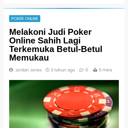
POKER ONLINE
Melakoni Judi Poker
Online Sahih Lagi
Terkemuka Betul-Betul
Memukau
Jordan Jones
3 tahun ago
0
5 mins