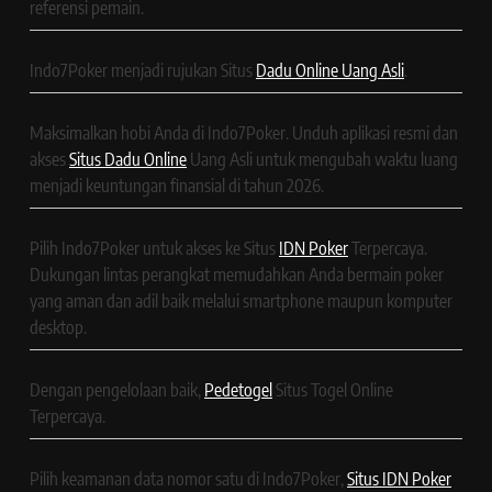
referensi pemain.
Indo7Poker menjadi rujukan Situs
Dadu Online Uang Asli
.
Maksimalkan hobi Anda di Indo7Poker. Unduh aplikasi resmi dan
akses
Situs Dadu Online
Uang Asli untuk mengubah waktu luang
menjadi keuntungan finansial di tahun 2026.
Pilih Indo7Poker untuk akses ke Situs
IDN Poker
Terpercaya.
Dukungan lintas perangkat memudahkan Anda bermain poker
yang aman dan adil baik melalui smartphone maupun komputer
desktop.
Dengan pengelolaan baik,
Pedetogel
Situs Togel Online
Terpercaya.
Pilih keamanan data nomor satu di Indo7Poker,
Situs IDN Poker