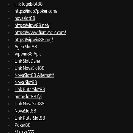
link togelslot88
https://indo7poker.com/
novaslot88
https://vipw88.net/
https://www.fixmyacllc.com/
https://vipwin88.org/
Agen Slot88
Vipwin88 Apk
Link Slot Dana
Link NovaSlot88
NovaSlot88 Alternatif
Nova Slot88
Link PutarSlot88
putarslot88.fyi
Link NovaSlot88
NovaSlot88
Link PutarSlot88
Poker88
Malaka555