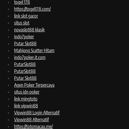
togel 178
https://togel178.com/
link slot gacor
situs slot
novaslot88 klasik
indo7poker
Putar Slot88
Mahjong Scatter Hitam
indo7poker.it.com
PutarSlot88
PutarSlot88
Putar Slot88
Agen Poker Terpercaya
situs idn poker
link mingtoto
link vipwin88
Vipwin88 Login Alternatif
Vipwin88 Alternatif
https://totomacau.me/