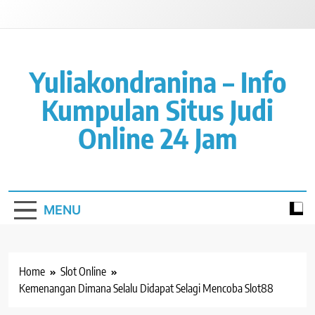
Skip
to
content
Yuliakondranina – Info
Kumpulan Situs Judi
Online 24 Jam
MENU
Home
Slot Online
Kemenangan Dimana Selalu Didapat Selagi Mencoba Slot88