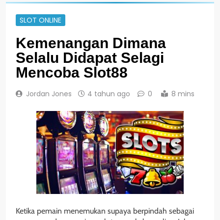
SLOT ONLINE
Kemenangan Dimana
Selalu Didapat Selagi
Mencoba Slot88
Jordan Jones
4 tahun ago
0
8 mins
Ketika pemain menemukan supaya berpindah sebagai