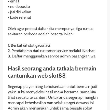
• email
• no deposito
• jati diri kalian
• kode referral
Oleh agar prosesi daftar kita mempunyai tiga rumus
sekitaran berbeda adalah beserta inilah:
1. Berikut url slot gacor aci
2. Pendaftaran dari customer service melalui livechat
3. Daftar menggunakan service admin pasangkan wa
Hasil seorang anda tatkala bermain
cantumkan web slot88
Segenap player nang keikutsertaan untuk bermain judi
yakin suka menyeleksi hasil maka bersama-sama kita
lihat sesuatu tercantum. Untuk anda segenap mungkin
mencapai keberhasilan nan selaku target dewasa ini.
Admin akan menjanjikan untuk sama bersatu sobat