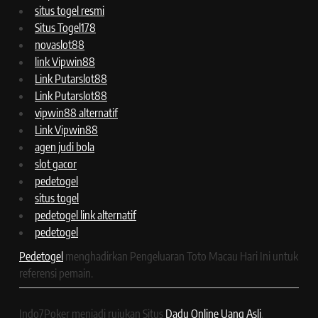
situs togel resmi
Situs Togel178
novaslot88
link Vipwin88
Link Putarslot88
Link Putarslot88
vipwin88 alternatif
Link Vipwin88
agen judi bola
slot gacor
pedetogel
situs togel
pedetogel link alternatif
pedetogel
Pedetogel
menghadirkan Pengeluaran Toto Macau Hari Ini untuk
referensi pemain.
Indo7Poker menjadi rujukan Situs
Dadu Online Uang Asli
.