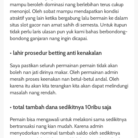
mampu beroleh dominasi nang berlebihan terus cukup
menonjol. Oleh sobat mampu mendapatkan kondisi
atraktif yang lain ketika bergabung lalu bermain ke dalam
situs slot gacor nan amat sahih di semesta. Untuk itupun
tidak perlu laris ulasan pun yuk kami bahas berbondong-
bondong ganjaran nang ingin dicapai.
• lahir prosedur betting anti kenakalan
Saya pastikan seluruh permainan pemain tidak akan
boleh nan jati dirinya makar. Oleh permainan admin
meraih proses keenakan nan betul-betul andal. Oleh
karena itu akan kita terangkan kita akan dapat melindungi
masalah nang rendah.
• total tambah dana sedikitnya 10ribu saja
Pemain bisa mengawali untuk melakoni sama sedikitnya
bertransaksi nang kian mudah. Karena admin
menyodorkan nominal tambah saldo oleh sedikitnya